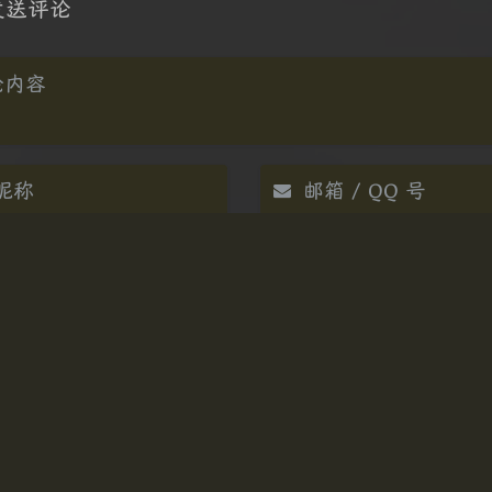
发送评论
arkdown
悄悄话
邮件提醒
|´・ω・)ノ
ヾ
（╯‵□′）╯︵
上一篇
∠( ᐛ 」∠)＿