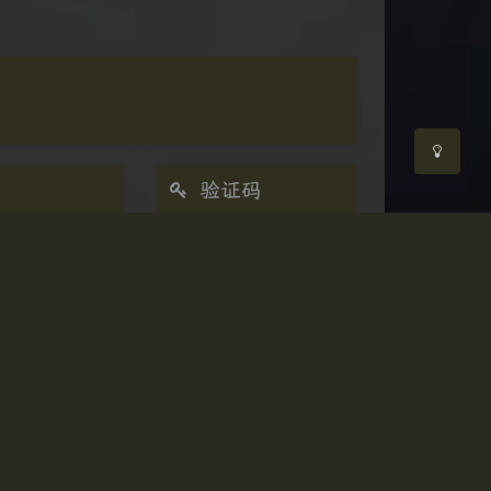
关闭
日落
暗化
灰度
发送
(≧∇≦*)ゝ
(☆ω☆)
┴─┴
￣﹃￣
(/ω＼)
下一篇
(๑•̀ㅁ•́ฅ)
→_→
୧(๑•̀⌄•́๑)૭