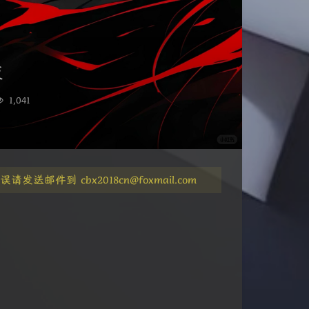
夜
1,041
件到 cbx2018cn@foxmail.com