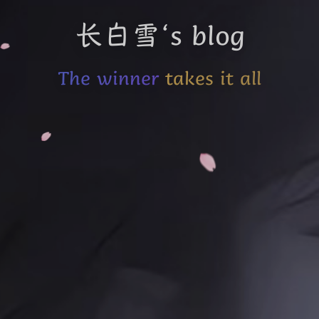
长白雪‘s blog
The winner takes it all